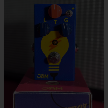
Distorsori/Overdrive
Jam Pedals TubeDreamer Overdrive
189,00
€