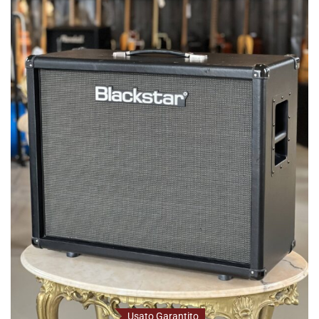
575,00
€
Amplificatori Usato
Blackstar
Casse Chitarra Usato
Usato Garantito