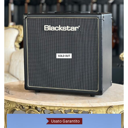
699,00
€
SOLD OUT
Blackstar
Casse Chitarra Usato
Usato Garantito
Blackstar HT-112 50w 16ohm