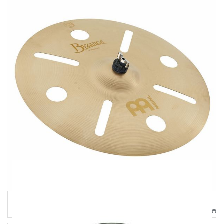
Meinl
MEINL Byzance Vintage Trash Crash 18”
405,00
€