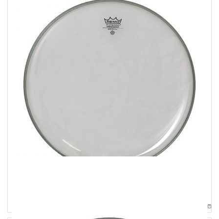
Pelli
Remo 18″ Ambassador Clear Per Tom
34,00
€