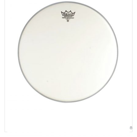
Pelli
Remo 18″ Remo Ambassador Coated Per Tom
34,00
€