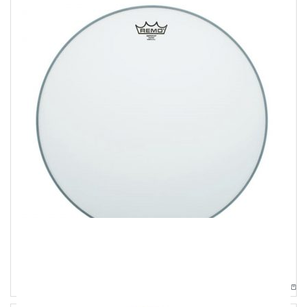
Pelli
Remo 18″ Emperor Coated
28,00
€