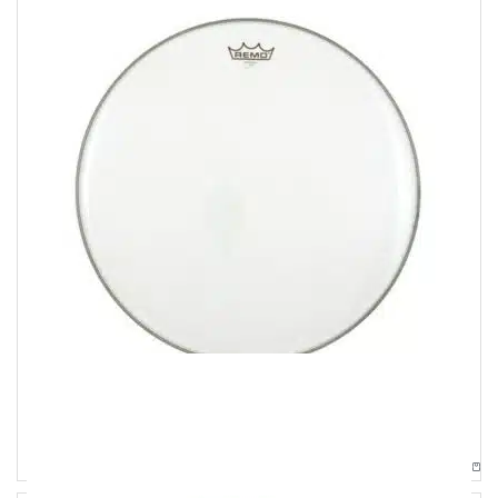
Pelli
Remo 18″ Emperor Clear per Tom
35,00
€