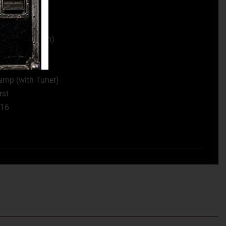
Micarta
645 mm)
1/16” (42,9 mm)
russ Rod
ome, diecast
amp (with Tuner)
rst
P16