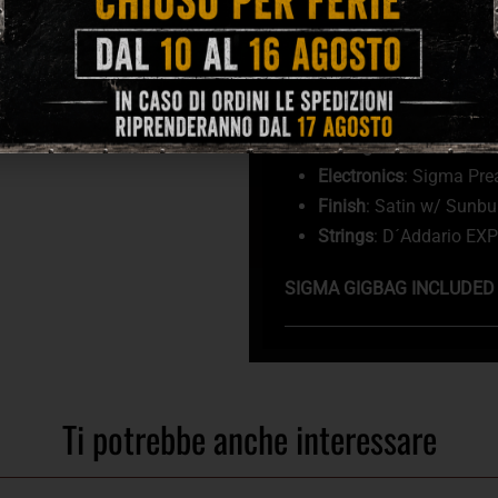
Fingerboard & Bridge
: 
Scale Length
: 25.4” (
Neck width at nut
: 1-1
Truss Rod
: Two way T
Tuning Machines
: Chr
Electronics
: Sigma Pre
Finish
: Satin w/ Sunbu
Strings
: D´Addario EX
SIGMA GIGBAG INCLUDED
Ti potrebbe anche interessare