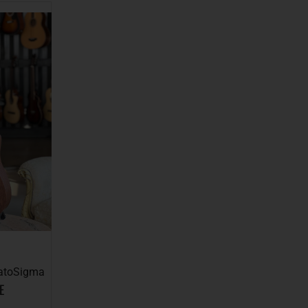
ato
Sigma
E