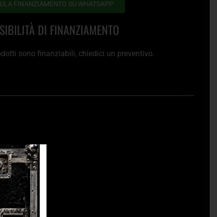
ULA FINANZIAMENTO SU WHATSAPP
SIBILITÀ DI FINANZIAMENTO
rodotti sono finanziabili, chiedici un preventivo.
o 14-Fret
 Neck Joint
e
ny
rofile