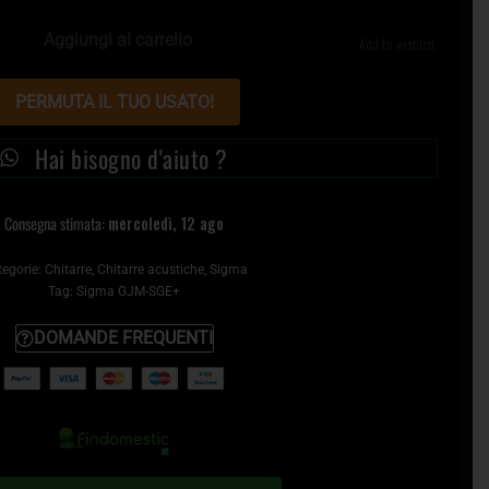
Aggiungi al carrello
Add to wishlist
PERMUTA IL TUO USATO!
Hai bisogno d'aiuto ?
Consegna stimata:
mercoledì, 12 ago
egorie:
Chitarre
,
Chitarre acustiche
,
Sigma
Tag:
Sigma GJM-SGE+
DOMANDE FREQUENTI