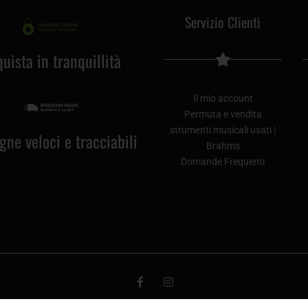
Servizio Clienti
uista in tranquillità
Il mio account
Permuta e vendita
strumenti musicali usati |
ne veloci e tracciabili
Brahms
Domande Frequenti