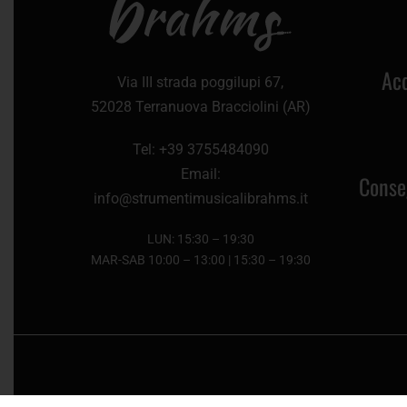
Acq
Via III strada poggilupi 67,
52028 Terranuova Bracciolini (AR)
Tel: +39 3755484090
Email:
Conseg
info@strumentimusicalibrahms.it
LUN: 15:30 – 19:30
MAR-SAB 10:00 – 13:00 | 15:30 – 19:30