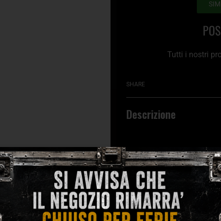
SIM
POS
Tutti i nostri p
SHARE
Descrizione
Body Size
: Grand Jumb
Construction
: Dovetail
Top
: Solid Sitka Spruc
Back & Sides
: Mahoga
Neck
: Mahogany, Low P
Nut & Saddle
: Bone