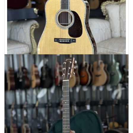
Martin&Co
MARTIN D-42 Reimagined
8099,00
€
7800,00
€