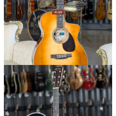
-9% OFF
Martin&Co
MARTIN SC-13E Modern Burst
2155,00
€
1955,00
€