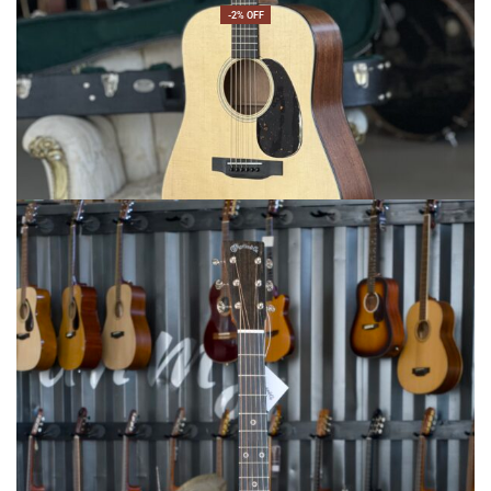
-2% OFF
Martin&Co
MARTIN D-18 Satin
2860,00
€
2799,00
€