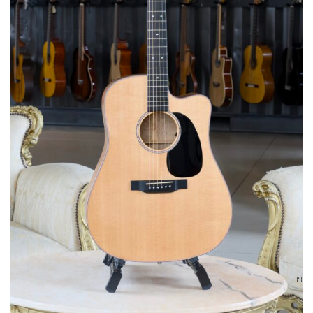
Chitarre Acustiche Usato
Martin&Co
Martin DC-16E
1950,00
€