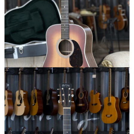
Martin&Co
MARTIN D-28 Satin Amberburst
3490,00
€