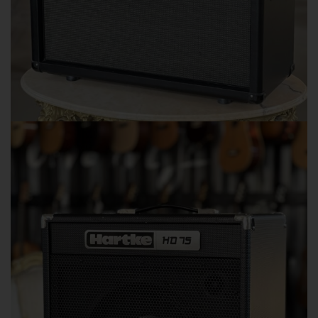
Amplificatori Usato
Blackstar
Casse Chitarra Usato
Blackstar S1-212 – Celestion V30
420,00
€