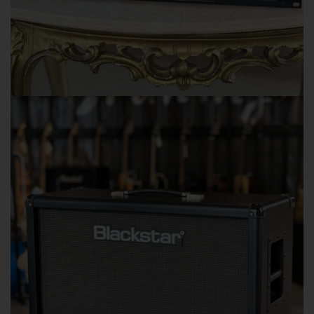
Ampeg
Amplificatori Usato
AMPEG SVP-BSP Billy Sheehan Tube Bass Preamp
480,00
€