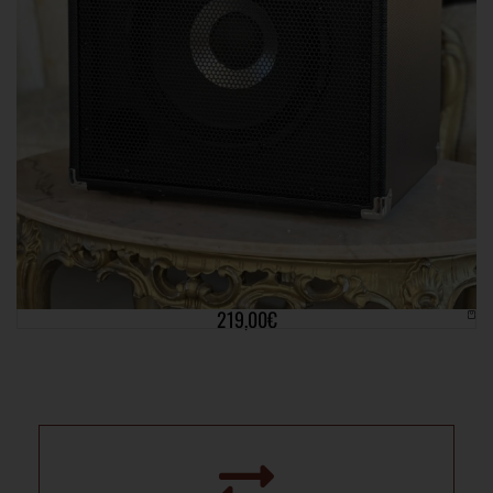
Amplificatori Usato
Hartke
HARTKE HD75
219,00
€