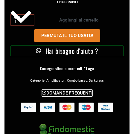
1 DISPONIBILI
QTY
Aggiungi al carrello
PERMUTA IL TUO USATO!
Hai bisogno d'aiuto ?
Consegna stimata:
martedì, 11 ago
Categorie:
Amplificatori
,
Combo basso
,
Darkglass
DOMANDE FREQUENTI